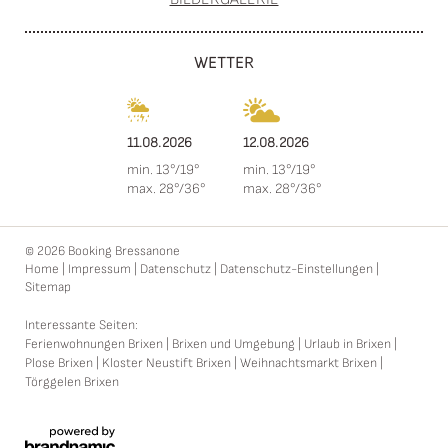
WETTER
11.08.2026
12.08.2026
min. 13°/19°
min. 13°/19°
max. 28°/36°
max. 28°/36°
© 2026 Booking Bressanone
Home
|
Impressum
|
Datenschutz
|
Datenschutz-Einstellungen
|
Sitemap
Interessante Seiten:
Ferienwohnungen Brixen
|
Brixen und Umgebung
|
Urlaub in Brixen
|
Plose Brixen
|
Kloster Neustift Brixen
|
Weihnachtsmarkt Brixen
|
Törggelen Brixen