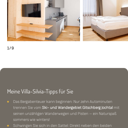
Waschmaschine, Bügeleisen, Wäscheständer
Toilettenartikel (Starterkit), Bettwäsche, Hand- und
Badetücher
kostenlose Highspeed-Glasfaser-Internetverbindung
2 TV-Geräte mit Sat-Anschluss
1
/
9
Meine Villa-Silvia-Tipps für Sie
Das Bergabenteuer kann beginnen: Nur zehn Autominuten
trennen Sie vom
Ski- und Wandergebiet Gitschberg Jochtal
mit
seinen unzähligen Wanderwegen und Pisten – ein Naturspaß
sommers wie winters!
Schwingen Sie sich in den Sattel: Direkt neben den beiden