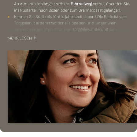
Apartments schlängelt sich ein
Fahrradweg
vorbei, über den Sie
ins Pustertal, nach Bozen oder zum Brennerpasst gelangen.
Kennen Sie Südtirols fünfte Jahreszeit schon? Die Rede ist vom
Törggelen, bei dem traditionelle Speisen und junger Wein
serviert werden. Mein Tipp: eine
Törggelewanderung
zum
Trinnerhof bei Natz-Schabs oder zum Walderhof in Natz.
MEHR LESEN
Der Geschmack von Bella Italia: Gönnen Sie sich im Restaurant
Putzer in Schabs eine köstliche
neapolitanische Pizza
oder
schlemmen Sie in der historischen
Mühlbacher Klause
mit
ihrem tollen Spielbereich für Kinder.