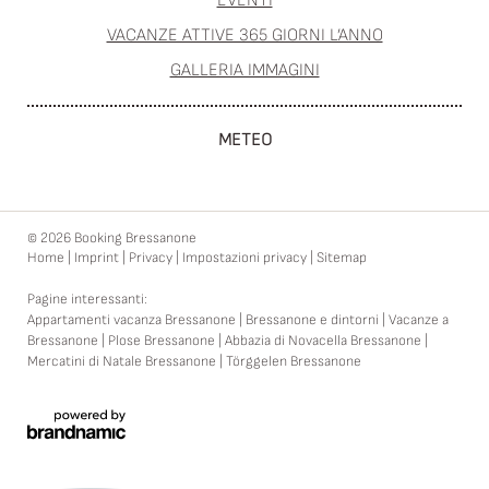
EVENTI
VACANZE ATTIVE 365 GIORNI L’ANNO
GALLERIA IMMAGINI
METEO
© 2026 Booking Bressanone
Home
|
Imprint
|
Privacy
|
Impostazioni privacy
|
Sitemap
Pagine interessanti:
Appartamenti vacanza Bressanone
|
Bressanone e dintorni
|
Vacanze a
Bressanone
|
Plose Bressanone
|
Abbazia di Novacella Bressanone
|
Mercatini di Natale Bressanone
|
Törggelen Bressanone