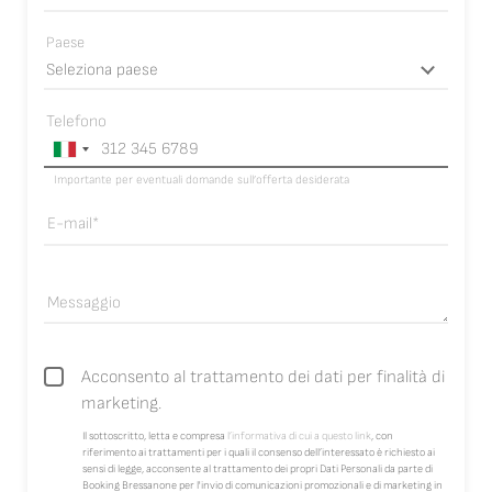
Paese
Telefono
Importante per eventuali domande sull’offerta desiderata
E-mail
Messaggio
Acconsento al trattamento dei dati per finalità di
marketing.
Il sottoscritto, letta e compresa
l’informativa di cui a questo link
, con
riferimento ai trattamenti per i quali il consenso dell’interessato è richiesto ai
sensi di legge, acconsente al trattamento dei propri Dati Personali da parte di
Booking Bressanone per l'invio di comunicazioni promozionali e di marketing in